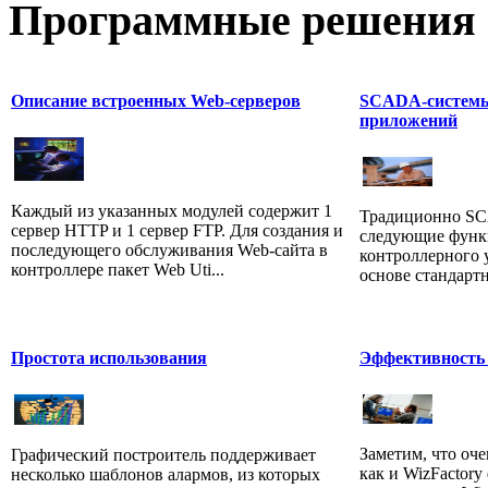
Программные
решения 
Описание встроенных Web-серверов
SCADA-системы
приложений
Каждый из указанных модулей содержит 1
Традиционно S
сервер HTTP и 1 сервер FTP. Для создания и
следующие функц
последующего обслуживания Web-сайта в
контроллерного у
контроллере пакет Web Uti...
основе стандартн
Простота использования
Эффективность 
Заметим, что оче
Графический построитель поддерживает
как и WizFactor
несколько шаблонов алармов, из которых