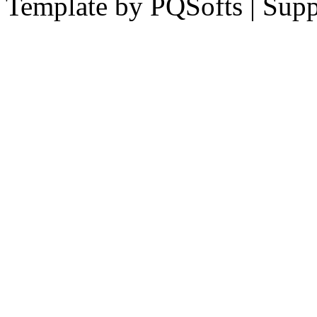
Template by PQSofts | Sup