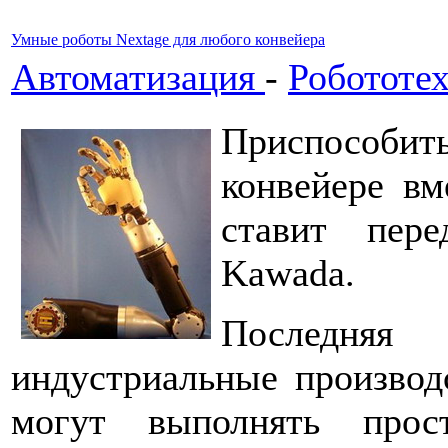
Умные роботы Nextage для любого конвейера
Автоматизация
-
Робототе
Приспособи
конвейере вм
ставит пер
Kawada.
Последняя
индустриальные производ
могут выполнять прос