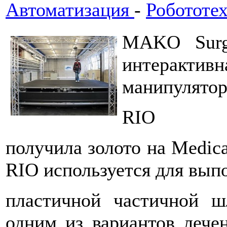
Автоматизация
-
Робототе
MAKO Surgi
интерактив
манипулятор
RIO
получила золото на Medica
RIO используется для вы
пластичной частичной ш
одним из вариантов лече