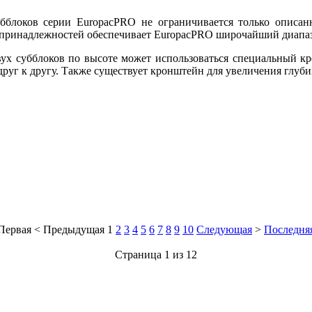
убблоков серии EuropacPRO не ограничивается только описа
 принадлежностей обеспечивает EuropacPRO широчайший диапа
вух субблоков по высоте может использоваться специальный к
руг к другу. Также существует кронштейн для увеличения глуби
Первая
<
Предыдущая
1
2
3
4
5
6
7
8
9
10
Следующая
>
Последня
Страница 1 из 12