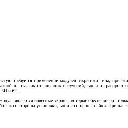
частую требуется применение модулей закрытого типа, при эт
атной платы, как от внешних излучений, так и от распростр
 3U и 6U.
модуля являются навесные экраны, которые обеспечивают толь
бо как со стороны установки, так и со стороны пайки. При нав