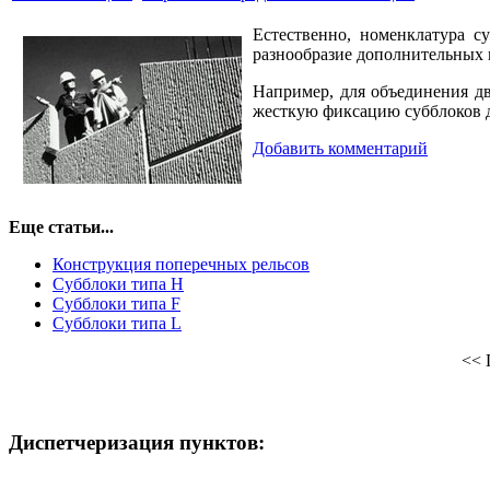
Естественно, номенклатура с
разнообразие дополнительных
Например, для объединения д
жесткую фиксацию субблоков д
Добавить комментарий
Еще статьи...
Конструкция поперечных рельсов
Субблоки типа H
Субблоки типа F
Субблоки типа L
<<
Диспетчеризация
пунктов: