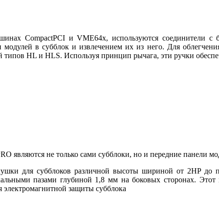
 шинах CompactPCI и VME64x, используются соединители с 
и модулей в субблок и извлечением их из него. Для облегчен
й типов HL и HLS. Используя принцип рычага, эти ручки обеспе
RO являются не только сами субблоки, но и передние панели мо
глушки для субблоков различной высоты шириной от 2HP до 
кальными пазами глубиной 1,8 мм на боковых сторонах. Этот
я электромагнитной защиты субблока