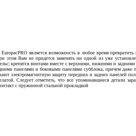
 EuropacPRO является возможность в любое время превратить 
ри этом Вам не придется заменять ни одной из уже установ
рельс; крепятся винтами вместе с верхними, нижними и задним
дними панелями и боковыми панелями субблока, причем даже п
ивают электромагнитную защиту передних и задних панелей по
платой. Следует отметить, что все упоминавшиеся детали зар
онтакт с пружинной стальной прокладкой