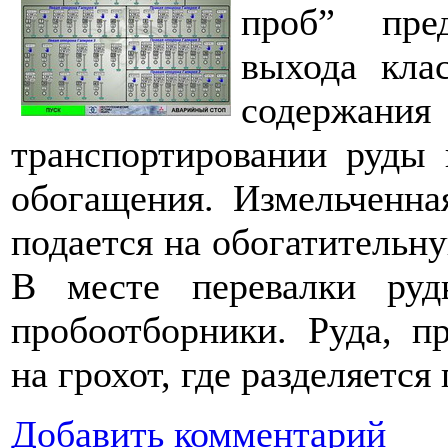
проб” пре
выхода кла
содержа
транспортировании руды 
обогащения. Измельченна
подается на обогатительн
В месте перевалки руд
пробоотборники. Руда, п
на грохот, где разделяетс
Добавить комментарий