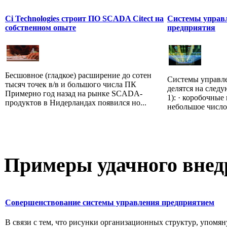
Ci Technologies строит ПО SCADA Citect на
Системы управл
собственном опыте
предприятия
Бесшовное (гладкое) расширение до сотен
Системы управле
тысяч точек в/в и большого числа ПК
делятся на след
Примерно год назад на рынке SCADA-
1): · коробочны
продуктов в Нидерландах появился но...
небольшое число 
Примеры
удачного внед
Совершенствование системы управления предприятием
В связи с тем, что рисунки организационных структур, упомя