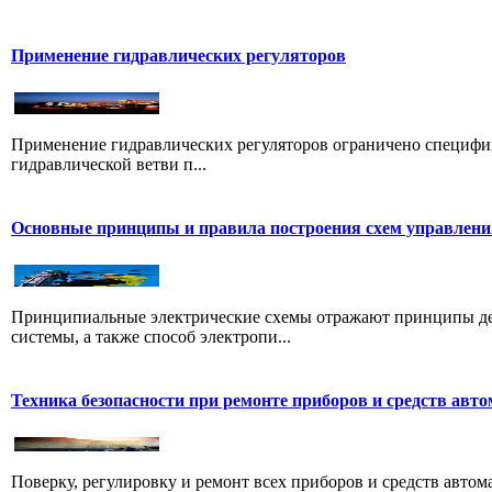
Применение гидравлических регуляторов
Применение гидравлических регуляторов ограничено специфико
гидравлической ветви п...
Основные принципы и правила построения схем управлени
Принципиальные электрические схемы отражают принципы дей
системы, а также способ электропи...
Техника безопасности при ремонте приборов и средств авт
Поверку, регулировку и ремонт всех приборов и средств авто