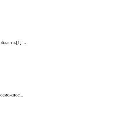
ласти.[1] ...
озможнос...