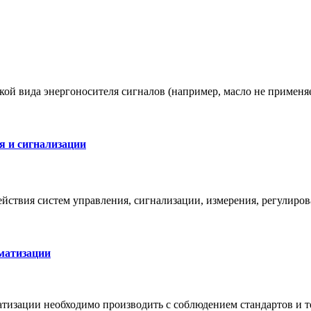
й вида энергоносителя сигналов (например, масло не применяе
я и сигнализации
ствия систем управления, сигнализации, измерения, регулиро
оматизации
матизации необходимо производить с соблюдением стандартов и