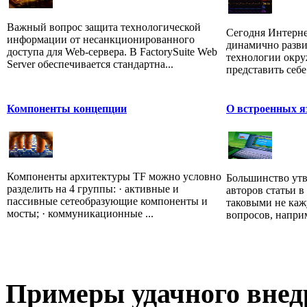
Важный вопрос защита технологической
Сегодня Интерне
информации от несанкционированного
динамично разви
доступа для Web-сервера. В FactorySuite Web
технологии окру
Server обеспечивается стандартна...
представить себе
Компоненты концепции
О встроенных я
Компоненты архитектуры TF можно условно
Большинство ут
разделить на 4 группы: · активные и
авторов статьи 
пассивные сетеобразующие компоненты и
таковыми не каж
мосты; · коммуникационные ...
вопросов, наприм
Примеры
удачного внед