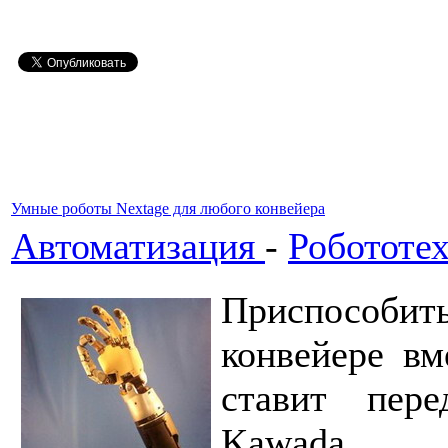
Умные роботы Nextage для любого конвейера
Автоматизация
-
Робототе
Приспособи
конвейере вм
ставит пер
Kawada.