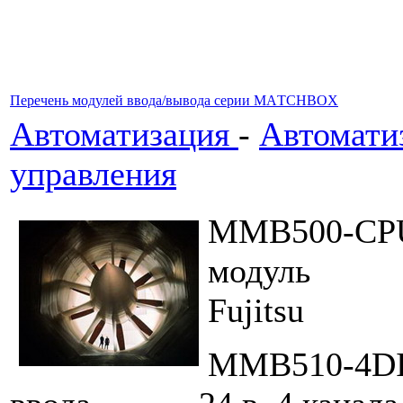
Перечень модулей ввода/вывода серии MAТCHBOX
Автоматизация
-
Автомати
управления
MMB500
модуль 1
Fujitsu
MMB510-4