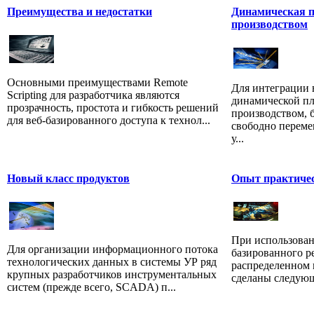
Преимущества и недостатки
Динамическая 
производством
Основными преимуществами Remote
Для интеграции
Scripting для разработчика являются
динамической п
прозрачность, простота и гибкость решений
производством, 
для веб-базированного доступа к технол...
свободно перем
у...
Новый класс продуктов
Опыт практичес
При использован
Для организации информационного потока
базированного р
технологических данных в системы УР ряд
распределенном
крупных разработчиков инструментальных
сделаны следующ
систем (прежде всего, SCADA) п...