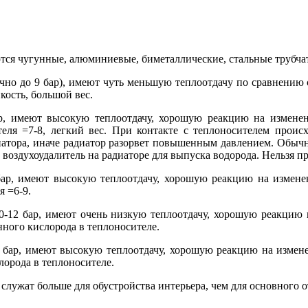
ся чугунные, алюминиевые, биметаллические, стальные трубчат
чно до 9 бар), имеют чуть меньшую теплоотдачу по сравнению
ость, большой вес.
, имеют высокую теплоотдачу, хорошую реакцию на изменен
еля =7-8, легкий вес. При контакте с теплоносителем проис
диатора, иначе радиатор разорвет повышенным давлением. Обычн
и воздухоудалитель на радиаторе для выпуска водорода. Нельзя п
бар, имеют высокую теплоотдачу, хорошую реакцию на измене
я =6-9.
0-12 бар, имеют очень низкую теплоотдачу, хорошую реакцию
нного кислорода в теплоносителе.
 бар, имеют высокую теплоотдачу, хорошую реакцию на измен
лорода в теплоносителе.
служат больше для обустройства интерьера, чем для основного 