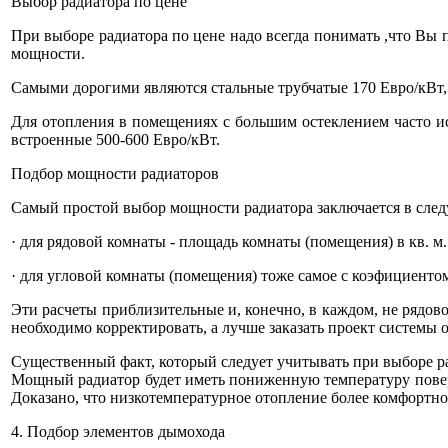
Выбор радиатора по цене
При выборе радиатора по цене надо всегда понимать ,что Вы п
мощности.
Самыми дорогими являются стальные трубчатые 170 Евро/кВт, 
Для отопления в помещениях с большим остеклением часто ис
встроенные 500-600 Евро/кВт.
Подбор мощности радиаторов
Самый простой выбор мощности радиатора заключается в сле
· для рядовой комнаты - площадь комнаты (помещения) в кв. м. 
· для угловой комнаты (помещения) тоже самое с коэфициентом
Эти расчеты приблизительные и, конечно, в каждом, не рядово
необходимо корректировать, а лучше заказать проект системы
Существенный факт, который следует учитывать при выборе ра
Мощный радиатор будет иметь пониженную температуру повер
Доказано, что низкотемпературное отопление более комфортн
4. Подбор элементов дымохода