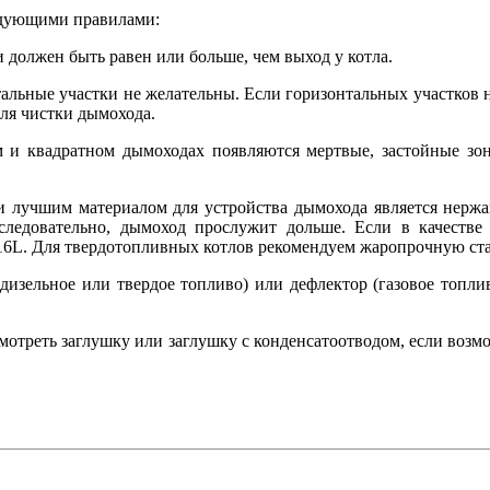
едующими правилами:
 должен быть равен или больше, чем выход у котла.
альные участки не желательны. Если горизонтальных участков не
ля чистки дымохода.
 и квадратном дымоходах появляются мертвые, застойные зоны
 лучшим материалом для устройства дымохода является нержаве
 следовательно, дымоход прослужит дольше. Если в качестве 
16L. Для твердотопливных котлов рекомендуем жаропрочную ста
изельное или твердое топливо) или дефлектор (газовое топлив
мотреть заглушку или заглушку с конденсатоотводом, если воз