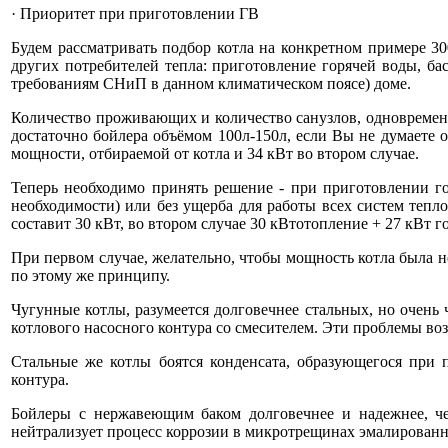
· Приоритет при приготовлении ГВ
Будем рассматривать подбор котла на конкретном примере 30
других потребителей тепла: приготовление горячей воды, ба
требованиям СНиП в данном климатическом поясе) доме.
Количество проживающих и количество санузлов, одновремен
достаточно бойлера объёмом 100л-150л, если Вы не думаете 
мощности, отбираемой от котла и 34 кВт во втором случае.
Теперь необходимо принять решение - при приготовлении го
необходимости) или без ущерба для работы всех систем тепл
составит 30 кВт, во втором случае 30 кВтотопление + 27 кВт го
При первом случае, желательно, чтобы мощность котла была н
по этому же принципу.
Чугунные котлы, разумеется долговечнее стальных, но очень
котлового насосного контура со смесителем. Эти проблемы в
Стальные же котлы боятся конденсата, образующегося при 
контура.
Бойлеры с нержавеющим баком долговечнее и надежнее, че
нейтрализует процесс коррозии в микротрещинах эмалирован