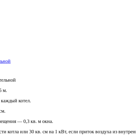
льной
тельной
5 м.
 каждый котел.
см.
мещения — 0,3 кв. м окна.
ти котла или 30 кв. см на 1 кВт, если приток воздуха из внутр