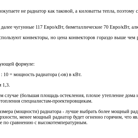
окупаете не радиатор как таковой, а киловатты тепла, поэтому
далее чугунные 117 Евро/кВт, биметаллические 70 Евро/кВт, ал
пользуют конвекторы, но цена конвекторов гораздо выше чем 
дующей формуле:
: 10 = мощность радиатора (-ов) в кВт.
 1,3.
м случае (большая площадь остекления, плохое утепление дома 
 отопления специалистам-проектировщикам.
змера (мощности) радиатора - лучше выбрать более мощный рад
хности, менее мощный радиатор будет огненно горячим, что яв
ое по сравнению с высокотемпературным.