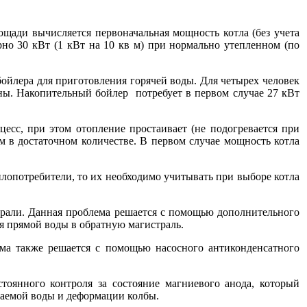
ощади вычисляется первоначальная мощность котла (без учета
рно 30 кВт (1 кВт на 10 кв м) при нормально утепленном (по
йлера для приготовления горячей воды. Для четырех человек
уны. Накопительный бойлер потребует в первом случае 27 кВт
есс, при этом отопление простаивает (не подогревается при
м в достаточном количестве. В первом случае мощность котла
плопотребители, то их необходимо учитывать при выборе котла
страли. Данная проблема решается с помощью дополнительного
я прямой воды в обратную магистраль.
ема также решается с помощью насосного антиконденсатного
оянного контроля за состояние магниевого анода, который
аемой воды и деформации колбы.