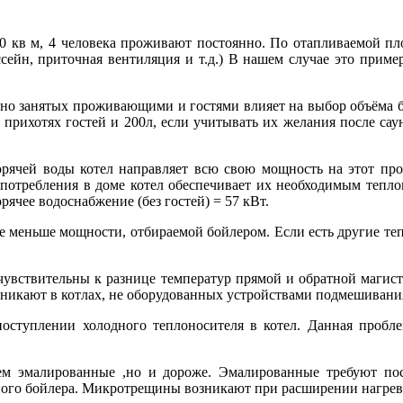
0 кв м, 4 человека проживают постоянно. По отапливаемой пл
ссейн, приточная вентиляция и т.д.) В нашем случае это приме
но занятых проживающими и гостями влияет на выбор объёма бо
о прихотях гостей и 200л, если учитывать их желания после са
рячей воды котел направляет всю свою мощность на этот проц
опотребления в доме котел обеспечивает их необходимым тепло
рячее водоснабжение (без гостей) = 57 кВт.
е меньше мощности, отбираемой бойлером. Если есть другие те
 чувствительны к разнице температур прямой и обратной маги
озникают в котлах, не оборудованных устройствами подмешивани
поступлении холодного теплоносителя в котел. Данная пробл
м эмалированные ,но и дороже. Эмалированные требуют пост
ного бойлера. Микротрещины возникают при расширении нагрев