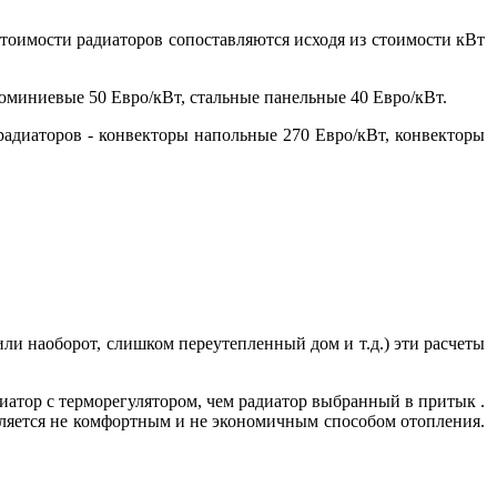
 стоимости радиаторов сопоставляются исходя из стоимости кВт
юминиевые 50 Евро/кВт, стальные панельные 40 Евро/кВт.
радиаторов - конвекторы напольные 270 Евро/кВт, конвекторы
или наоборот, слишком переутепленный дом и т.д.) эти расчеты
иатор с терморегулятором, чем радиатор выбранный в притык .
ляется не комфортным и не экономичным способом отопления.