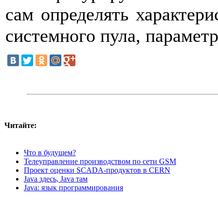
сам определять характери
системного пула, парамет
Читайте:
Что в будущем?
Телеуправление производством по сети GSM
Проект оценки SCADA-продуктов в CERN
Java здесь, Java там
Java: язык программирования