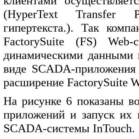
клиентами осуществляет
(HyperText Transfer 
гипертекста.). Так комп
FactorySuite (FS) Web-
динамическими данными к
виде SCADA-приложения I
расширение FactorySuite W
На рисунке 6 показаны во
приложений и запуск их 
SCADA-системы InTouch.