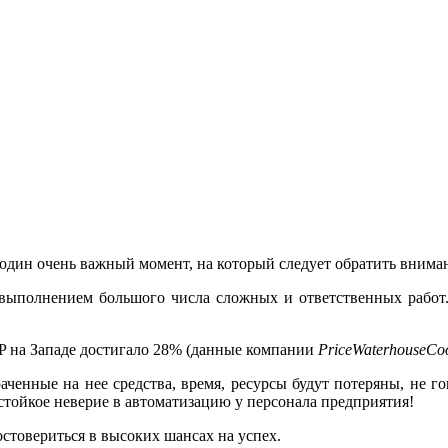
 один очень важный момент, на который следует обратить вним
с выполнением большого числа сложных и ответственных рабо
RP на Западе достигало 28% (данные компании
PriceWaterhouseCo
раченные на нее средства, время, ресурсы будут потеряны, не 
ойкое неверие в автоматизацию у персонала предприятия!
стовериться в высоких шансах на успех.