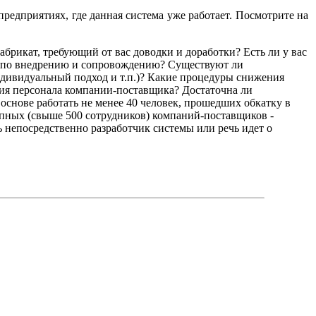
редприятиях, где данная система уже работает. Посмотрите на
брикат, требующий от вас доводки и доработки? Есть ли у вас
я по внедрению и сопровождению? Существуют ли
индивидуальный подход и т.п.)? Какие процедуры снижения
ция персонала компании-поставщика? Достаточна ли
основе работать не менее 40 человек, прошедших обкатку в
рупных (свыше 500 сотрудников) компаний-поставщиков -
ь непосредственно разработчик системы или речь идет о