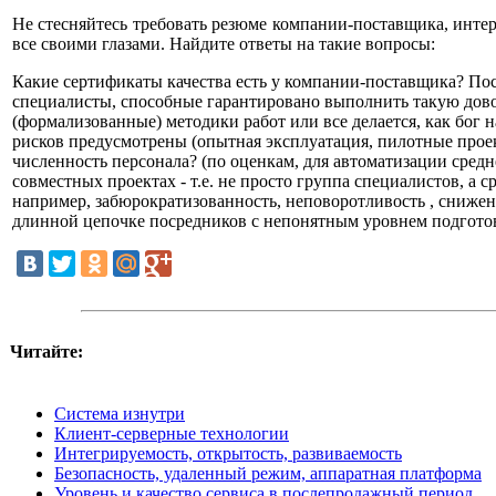
Не стесняйтесь требовать резюме компании-поставщика, интер
все своими глазами. Найдите ответы на такие вопросы:
Какие сертификаты качества есть у компании-поставщика? Пост
специалисты, способные гарантировано выполнить такую дов
(формализованные) методики работ или все делается, как бог
рисков предусмотрены (опытная эксплуатация, пилотные прое
численность персонала? (по оценкам, для автоматизации сред
совместных проектах - т.е. не просто группа специалистов, а
например, забюрократизованность, неповоротливость , снижени
длинной цепочке посредников с непонятным уровнем подгото
Читайте:
Система изнутри
Клиент-серверные технологии
Интегрируемость, открытость, развиваемость
Безопасность, удаленный режим, аппаратная платформа
Уровень и качество сервиса в послепродажный период