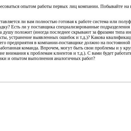
есоваться опытом работы первых лиц компании. Побывайте на п
авляется ли вам полностью готовая к работе система или полуфа
одку? Есть ли у поставщика специализированные подразделени
 на душу положит (иногда последнее скрывают за фразами типа 
кты, устранение выявленных ошибок и т.д.)? Какова квалифика
него предприятия в компании-поставщике должно на постоянной 
 сработанная команда. Впрочем, могут быть свои проблемы и у к
е внимания к проблемам клиентов и т.д.). С вами будет работат
вки и опытом выполнения аналогичных работ?