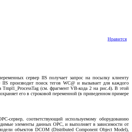
Нравится
еременных сервер IIS получает запрос на посылку клиенту
 IIS производит поиск тегов WC@ и вызывает для каждого
Tmpl1_ProcessTag (см. фрагмент VB-кода 2 на рис.4). В этой
охраняет его в строковой переменной (в приведенном примере
OPC-сервер, соответствующий используемому оборудованию
одимые элементы данных OPC, и выполняет в зависимости от
одели объектов DCOM (Distributed Component Object Model),