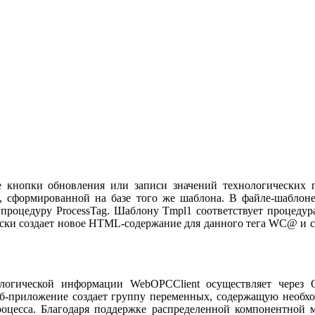
 кнопки обновления или записи значений технологических п
 сформированной на базе того же шаблона. В файле-шаблоне
процедуру ProcessTag. Шаблону Tmpl1 соответствует процедура 
ески создает новое HTML-содержание для данного тега WC@ и с
логической информации WebOPCClient осуществляет через 
веб-приложение создает группу переменных, содержащую необх
оцесса. Благодаря поддержке распределенной компонентной м