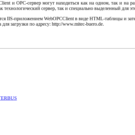
ient и OPC-сервер могут находиться как на одном, так и на р
ак технологический сервер, так и специально выделенный для эт
ся IIS-приложением WebOPCClient в виде HTML-таблицы и зате
я загрузки по адресу: http://www.mitec-buero.de.
INTERBUS