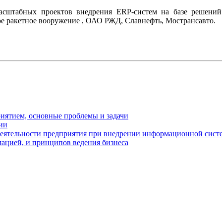
асштабных проектов внедрения ERP-систем на базе решени
е ракетное вооружение , ОАО РЖД, Славнефть, Мострансавто.
иятием, основные проблемы и задачи
ии
 деятельности предприятия при внедрении информационной сис
ацией, и принципов ведения бизнеса