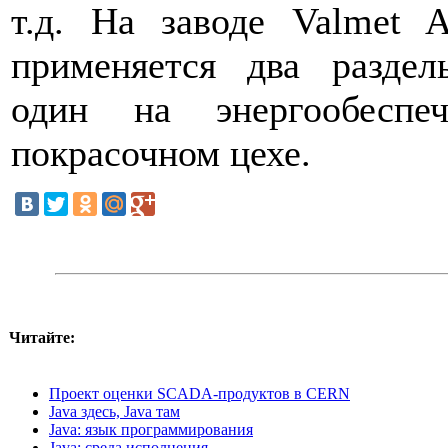
т.д. На заводе Valmet 
применяется два раздел
один на энергообесп
покрасочном цехе.
Читайте:
Проект оценки SCADA-продуктов в CERN
Java здесь, Java там
Java: язык программирования
Java: среда исполнения