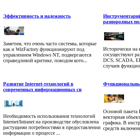
Эффективность и надежность
Инструментарий
разнородных по
Заметим, что очень часто системы, которые
Исторически на
как и WizFactory функционируют под
сосуществуют ра
управлением Windows NT, подвергаются
DCS, SCADA, ER
справедливой критике, поводом кото...
случаев функцио
Развитие Internet-технологий в
Функциональны
современных информационных си
Основой пакета 
Необходимость использования технологий
векторная объек
Internet/Intranet на производстве обусловлена
графика. В инст
растущими потребностями в предоставлении
средств включен
информации о процессе ...