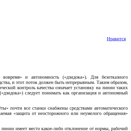
Нравится
овремя» и автономность («дзидока»). Для безотказного
ства, и этот поток должен быть непрерывным. Таким образом,
ический контроль качества означает установку на линии таких
(«дзидока») следует понимать как организация и автономный
оёты» почти все станки снабжены средствами автоматического
ваемая «защита от неосторожного или неумелого обращения»
 линии имеет место какое-либо отклонение от нормы, рабочий