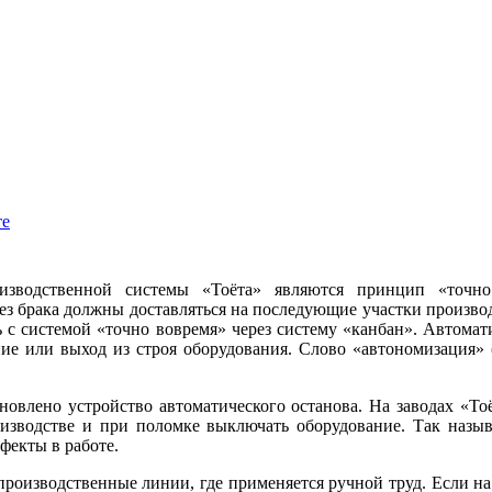
те
зводственной системы «Тоёта» являются принцип «точно в
ез брака должны доставляться на последующие участки производ
ь с системой «точно вовремя» через систему «канбан». Автомат
ние или выход из строя оборудования. Слово «автономизация» 
новлено устройство автоматического останова. На заводах «Т
роизводстве и при поломке выключать оборудование. Так назы
фекты в работе.
производственные линии, где применяется ручной труд. Если на