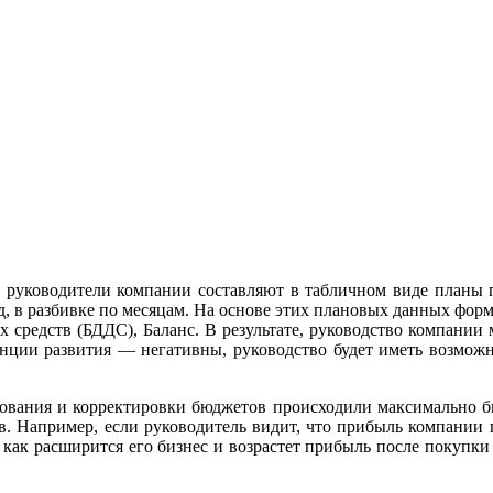
 и руководители компании составляют в табличном виде планы 
д, в разбивке по месяцам. На основе этих плановых данных фо
средств (БДДС), Баланс. В результате, руководство компании м
нции развития — негативны, руководство будет иметь возмож
ования и корректировки бюджетов происходили максимально бы
ов. Например, если руководитель видит, что прибыль компании 
ь, как расширится его бизнес и возрастет прибыль после покуп