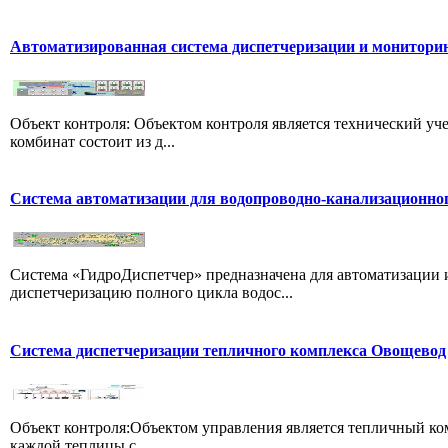
Автоматизированная система диспетчеризации и мониторин
Объект контроля: Объектом контроля является технический уче
комбинат состоит из д...
Система автоматизации для водопроводно-канализационного
Система «ГидроДиспетчер» предназначена для автоматизации и
диспетчеризацию полного цикла водос...
Система диспетчеризации тепличного комплекса Овощевод
Объект контроля:Объектом управления является тепличный компл
каждой теплицы с...