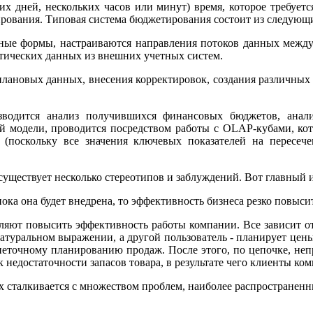
их дней, нескольких часов или минут) время, которое требуе
рования. Типовая система бюджетирования состоит из следующ
тные формы, настраиваются направления потоков данных между
ктических данных из внешних учетных систем.
 плановых данных, внесения корректировок, создания различных
оизводится анализ получившихся финансовых бюджетов, ана
й модели, проводится посредством работы с OLAP-кубами, кот
о (поскольку все значения ключевых показателей на пересе
уществует несколько стереотипов и заблуждений. Вот главный и
ка она будет внедрена, то эффективность бизнеса резко повысит
яют повысить эффективность работы компании. Все зависит от
атуральном выражении, а другой пользователь - планирует цены,
 неточному планированию продаж. После этого, по цепочке, не
 недостаточности запасов товара, в результате чего клиенты ко
 сталкивается с множеством проблем, наиболее распространенн