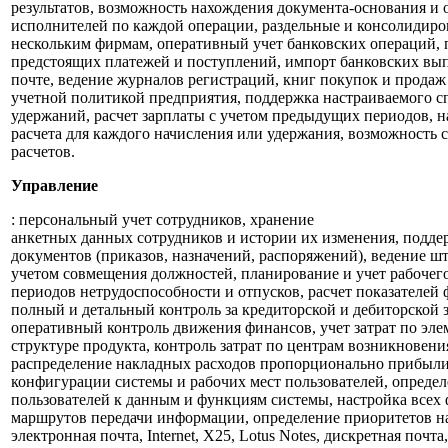
результатов, возможность нахождения документа-основания и
исполнителей по каждой операции, раздельные и консолидир
нескольким фирмам, оперативный учет банковских операций,
предстоящих платежей и поступлений, импорт банковских вы
почте, ведение журналов регистраций, книг покупок и продаж 
учетной политикой предприятия, поддержка настраиваемого с
удержаний, расчет зарплаты с учетом предыдущих периодов, н
расчета для каждого начисления или удержания, возможность
расчетов.
Управление
: персональный учет сотрудников, хранение
анкетных данных сотрудников и истории их изменения, подде
документов (приказов, назначений, распоряжений), ведение ш
учетом совмещения должностей, планирование и учет рабочего
периодов нетрудоспособности и отпусков, расчет показателей 
полный и детальный контроль за кредиторской и дебиторской 
оперативный контроль движения финансов, учет затрат по элем
структуре продукта, контроль затрат по центрам возникновени
распределение накладных расходов пропорционально прибыли
конфигурации системы и рабочих мест пользователей, определ
пользователей к данным и функциям системы, настройка всех
маршрутов передачи информации, определение приоритетов на
электронная почта, Internet, X25, Lotus Notes, дискретная почта