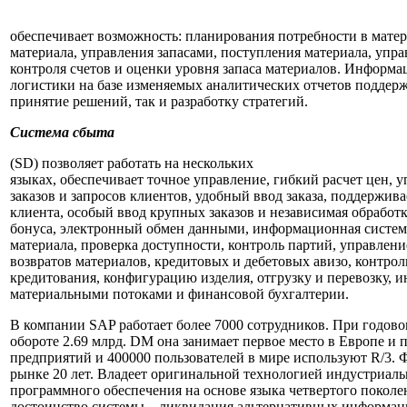
обеспечивает возможность: планирования потребности в матер
материала, управления запасами, поступления материала, упра
контроля счетов и оценки уровня запаса материалов. Информа
логистики на базе изменяемых аналитических отчетов поддерж
принятие решений, так и разработку стратегий.
Система сбыта
(SD) позволяет работать на нескольких
языках, обеспечивает точное управление, гибкий расчет цен, 
заказов и запросов клиентов, удобный ввод заказа, поддержив
клиента, особый ввод крупных заказов и независимая обработк
бонуса, электронный обмен данными, информационная систем
материала, проверка доступности, контроль партий, управлени
возвратов материалов, кредитовых и дебетовых авизо, контрол
кредитования, конфигурацию изделия, отгрузку и перевозку, 
материальными потоками и финансовой бухгалтерии.
В компании SAP работает более 7000 сотрудников. При годов
обороте 2.69 млрд. DM она занимает первое место в Европе и п
предприятий и 400000 пользователей в мире используют R/3. 
рынке 20 лет. Владеет оригинальной технологией индустриаль
программного обеспечения на основе языка четвертого покол
достоинство системы – ликвидация альтернативных информац