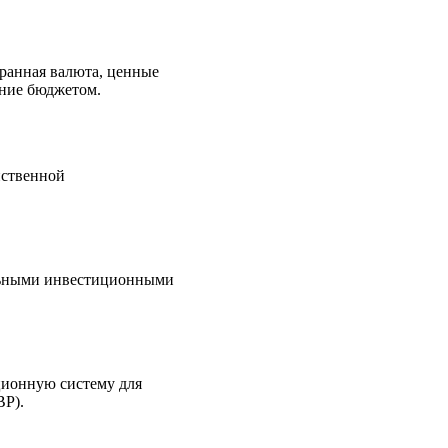
ранная валюта, ценные
ение бюджетом.
яйственной
льными инвестиционными
ционную систему для
BP).