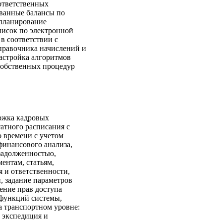
 ответственных
ованные балансы по
 планирование
писок по электронной
в соответствии с
правочника начислений и
астройка алгоритмов
 собственных процедур
ржка кадровых
татного расписания с
 времени с учетом
финансового анализа,
задолженностью,
ентам, статьям,
я и ответственности,
, задание параметров
ение прав доступа
 функций системы,
 транспортном уровне:
, экспедиция и