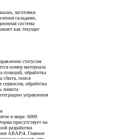
иалах, заготовки
вления складами,
ционная система
ивает как текущее
управление статусом
ается номер материала
а позиций, обработка
а сбыта, поиск
е сервисом, обработка
ь лимита
интеграцию управления
ом
ятое в мире. 6000
Фирма присутствует на
ной разработки
ения ABAP/4. Главное
ионных каналов, что