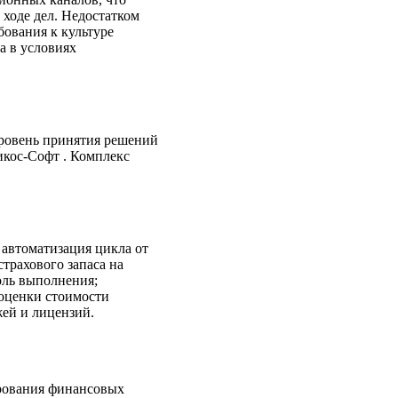
ходе дел. Недостатком
бования к культуре
а в условиях
ровень принятия решений
икос-Софт . Комплекс
 автоматизация цикла от
трахового запаса на
оль выполнения;
 оценки стоимости
жей и лицензий.
рования финансовых