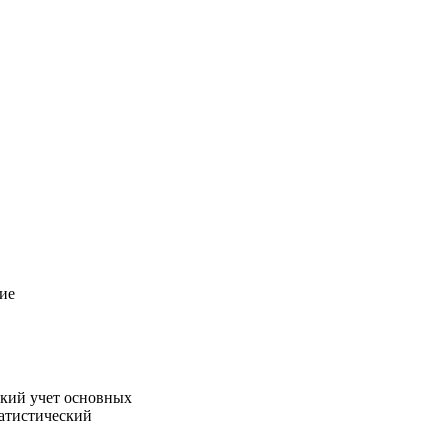
ие
ский учет основных
татистический