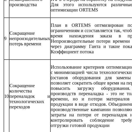
производства
Для этого используются различны
оптимизации ORTEMS
План в ORTEMS оптмизирован по
ограничениям и ссоставляется так, что
Сокращение
время нахождения заказа в прои
9
непроизодительных
Непроизводительные потери времени
потерь времени
через диаграмму Ганта и такие пока
Коэффициент потока
Использование критериев оптимизаци
с минимизацией числа технологически
(останов оборудования для замены 
позволяет сократить общее время на пе
Сокращение
повысить загрузку оборудовани
количества
производств переналадка - это не то
10
переналадок и
времени, но и потери материалов
технологических
продукции в виде отходов. Объединени
переходов
производственные кампании позволяю
затраты на потери от переналадок 
контролировать соблюдение треб
отгрузки готовой продукции