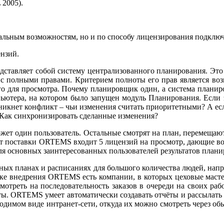
2005).
льным возможностям, но и по способу лицензирования подключ
ензий.
ставляет собой систему централизованного планирования. Это 
ь с полными правами. Критерием полноты его прав является во
его для просмотра. Почему планировщик один, а система плани
пьютера, на котором было запущен модуль Планирования. Если
зникнет конфликт – чьи изменения считать приоритетными? А ес
? Как синхронизировать сделанные изменения?
ет один пользователь. Остальные смотрят на план, перемещают
лект поставки ORTEMS входит 5 лицензий на просмотр, дающие в
ля основных заинтересованных пользователей результатов плани
нных планах и расписаниях для большого количества людей, напр
ике внедрения ORTEMS есть компании, в которых цеховые маст
смотреть на последовательность заказов в очереди на своих р
ёты. ORTEMS умеет автоматически создавать отчёты и рассылать
ходимом виде интранет-сети, откуда их можно смотреть через о