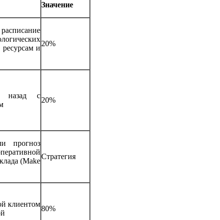
Значение
 расписание
гических
20%
 ресурсам и
и назад с
20%
м
ли прогноз
еративной
Стратегия
клада (Make
ой клиентом
80%
ой