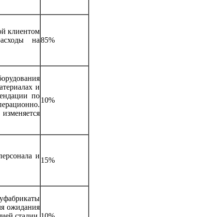
ой клиентом
расходы на
85%
удования
атериалах и
мендации по
10%
рационно.
изменяется
персонала и
15%
уфабрикаты
мя ожидания
ией стадии.
10%