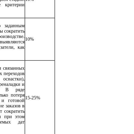
е критерии
 заданным
бы сократить
зводстве.
10%
 выявляются
затели, как
и связанных
х переходов
оснастки),
реналадки и
я. В ряде
лько потеря
15-25%
 и готовой
е заказов в
т сократить
и при этом
уемых дат