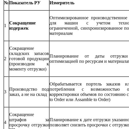
№
Показатель РУ
Измеритель
Оптимизированное производственное
Сокращение
для машин с учетом техноло
1
издержек
ограниченной, синхронизированное по
материалам
Сокращение
складских запасов
Планирование от даты отгрузк
2
готовой продукции
оптимизацией по ресурсам и материала
(производим к
моменту отгрузки)
Обрабатывается портель заказов и
Производство под
потребления с возможностью оп
3
заказ, а не на склад
корректировки объемов по состоянию с
to Order или Assamble to Order)
Сокращение
штрафов за
Планирование к дате отгрузки указанн
4
просрочку отгрузки
позволяет снизить просрочки с отгрузк