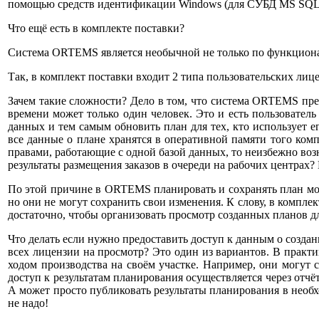
помощью средств идентификации Windows (для СУБД MS SQL 
Что ещё есть в комплекте поставки?
Система ORTEMS является необычной не только по функциона
Так, в комплект поставки входит 2 типа пользовательских лиц
Зачем такие сложности? Дело в том, что система ORTEMS пред
времени может только один человек. Это и есть пользовател
данных и тем самым обновить план для тех, кто использует 
все данные о плане хранятся в оперативной памяти того ком
правами, работающие с одной базой данных, то неизбежно во
результаты размещения заказов в очереди на рабочих центрах
По этой причине в ORTEMS планировать и сохранять план мож
но они не могут сохранить свои изменения. К слову, в комп
достаточно, чтобы организовать просмотр созданных планов д
Что делать если нужно предоставить доступ к данным о созда
всех лицензии на просмотр? Это один из вариантов. В практ
ходом производства на своём участке. Например, они могут 
доступ к результатам планирования осуществляется через отч
А может просто публиковать результаты планирования в необ
не надо!