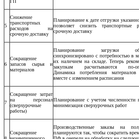
ГП
Снижение
Планирование к дате отгрузки указанн
транспортных
5
позволяет снизить транспортные 
расходов на
срочную доставку
срочную доставку
Планирование загрузки обор
синхронизировано с потребностью в м
Сокращение
их наличием на складе. Теперь реко
6
запасов сырья и
закупкам расчитываются по-опе
материалов
Динамика потребления материалов 
вместе с изменением расписания
Сокращение затрат
на персонал
Планирование с учетом численности 
7
(сверхурочные
минимизация сверхурочных работ
работы)
Производственные заказы на пол
Сокращение
планируются так, чтобы сократить вре
8
незавершенного
ПФ в очереди на обработку на следующ